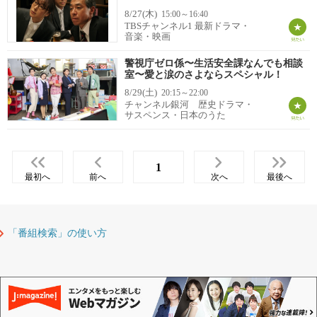
8/27(木)
15:00～16:40
TBSチャンネル1 最新ドラマ・
音楽・映画
警視庁ゼロ係〜生活安全課なんでも相談
室〜愛と涙のさよならスペシャル！
8/29(土)
20:15～22:00
チャンネル銀河 歴史ドラマ・
サスペンス・日本のうた
1
最初へ
前へ
次へ
最後へ
「番組検索」の使い方