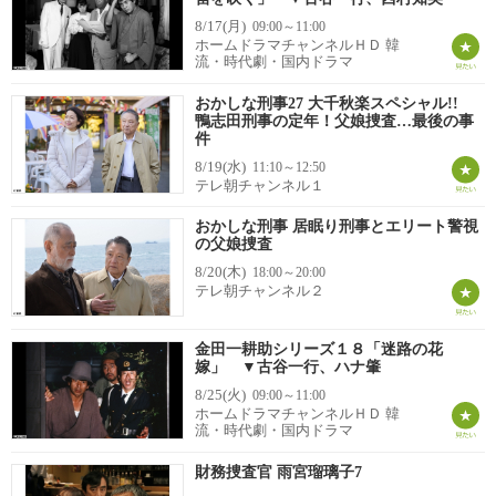
8/17(月)
09:00～11:00
ホームドラマチャンネルＨＤ 韓
流・時代劇・国内ドラマ
おかしな刑事27 大千秋楽スペシャル!!
鴨志田刑事の定年！父娘捜査…最後の事
件
8/19(水)
11:10～12:50
テレ朝チャンネル１
おかしな刑事 居眠り刑事とエリート警視
の父娘捜査
8/20(木)
18:00～20:00
テレ朝チャンネル２
金田一耕助シリーズ１８「迷路の花
嫁」 ▼古谷一行、ハナ肇
8/25(火)
09:00～11:00
ホームドラマチャンネルＨＤ 韓
流・時代劇・国内ドラマ
財務捜査官 雨宮瑠璃子7