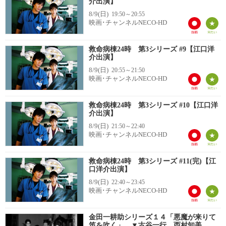
介出演】
8/9(日)
19:50～20:55
映画･チャンネルNECO-HD
救命病棟24時 第3シリーズ #9【江口洋
介出演】
8/9(日)
20:55～21:50
映画･チャンネルNECO-HD
救命病棟24時 第3シリーズ #10【江口洋
介出演】
8/9(日)
21:50～22:40
映画･チャンネルNECO-HD
救命病棟24時 第3シリーズ #11(完)【江
口洋介出演】
8/9(日)
22:40～23:45
映画･チャンネルNECO-HD
金田一耕助シリーズ１４「悪魔が来りて
笛を吹く」 ▼古谷一行、西村知美