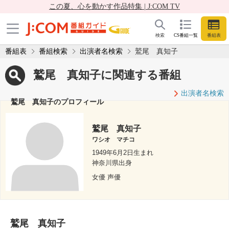
この夏、心を動かす作品特集 | J:COM TV
検索
CS番組一覧
番組表
番組表
番組検索
出演者名検索
鷲尾 真知子
鷲尾 真知子に関連する番組
出演者名検索
鷲尾 真知子のプロフィール
鷲尾 真知子
ワシオ マチコ
1949年6月2日生まれ
神奈川県出身
女優 声優
鷲尾 真知子