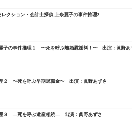
セレクション・会計士探偵 上条麗子の事件推理2
麗子の事件推理１ 〜死を呼ぶ離婚慰謝料！〜 出演：眞野あ
理２ 〜死を呼ぶ早期退職金〜 出演：眞野あずさ
理３ ―死を呼ぶ遺産相続― 出演：眞野あずさ