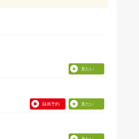
見たい
録画予約
見たい