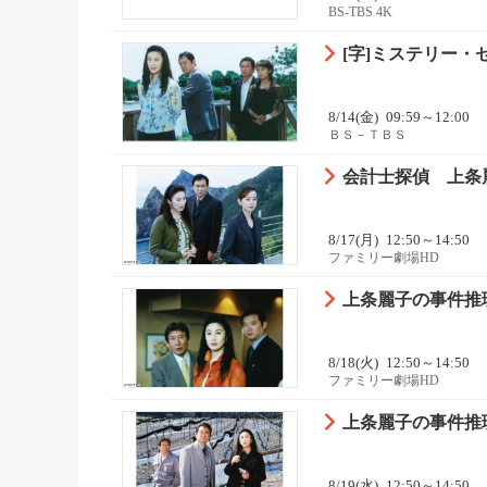
BS-TBS 4K
[字]ミステリー・
8/14(金)
09:59～12:00
ＢＳ－ＴＢＳ
会計士探偵 上条
8/17(月)
12:50～14:50
ファミリー劇場HD
上条麗子の事件推
8/18(火)
12:50～14:50
ファミリー劇場HD
上条麗子の事件推
8/19(水)
12:50～14:50