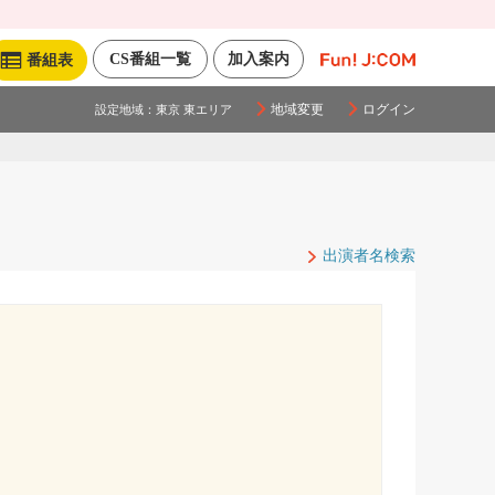
CS番組一覧
加入案内
番組表
地域変更
ログイン
設定地域：
東京 東エリア
出演者名検索