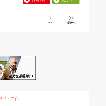
録画予約
見たい
次へ
最後へ
表サイトです。