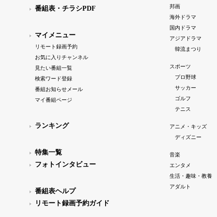
邦画
番組表・チラシPDF
海外ドラマ
国内ドラマ
マイメニュー
アジアドラマ
リモート録画予約
韓流まつり
お気に入りチャンネル
スポーツ
見たい番組一覧
プロ野球
検索ワード登録
サッカー
番組お知らせメール
ゴルフ
マイ番組ページ
テニス
ランキング
アニメ・キッズ
ディズニー
特集一覧
音楽
フォトインタビュー
エンタメ
生活・趣味・教養
アダルト
番組表ヘルプ
リモート録画予約ガイド