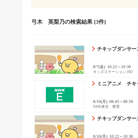
弓木 英梨乃
の検索結果
[3件]
チキップダンサーズ
8/7(金)
10:22～10:30
キッズステーション HD
ミニアニメ チキ
8/10(月)
08:45～08:50
NHK東京 教育
チキップダンサーズ
8/10(月)
10:22～10:30