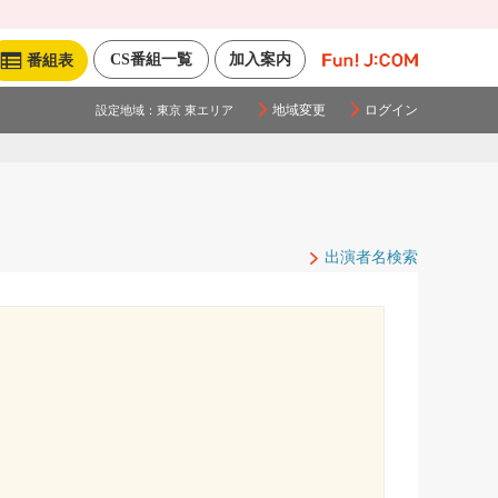
CS番組一覧
加入案内
番組表
地域変更
ログイン
設定地域：
東京 東エリア
出演者名検索