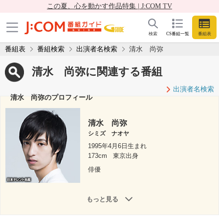
この夏、心を動かす作品特集 | J:COM TV
検索
CS番組一覧
番組表
番組表
番組検索
出演者名検索
清水 尚弥
清水 尚弥に関連する番組
出演者名検索
清水 尚弥のプロフィール
清水 尚弥
シミズ ナオヤ
1995年4月6日生まれ
173cm
東京出身
俳優
もっと見る