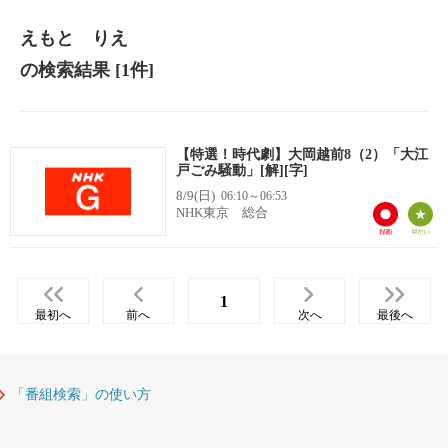
えもと りえ
の検索結果
[1件]
【特選！時代劇】大岡越前8（2）「大江
戸ごみ騒動」[解][字]
8/9(日)
06:10～06:53
NHK東京 総合
1
最初へ
前へ
次へ
最後へ
「番組検索」の使い方