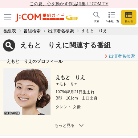
この夏、心を動かす作品特集 | J:COM TV
検索
CS番組一覧
番組表
番組表
番組検索
出演者名検索
えもと りえ
えもと りえに関連する番組
出演者名検索
えもと りえのプロフィール
えもと りえ
エモト リエ
1979年8月21日生まれ
B型
161cm
山口出身
タレント 女優
もっと見る