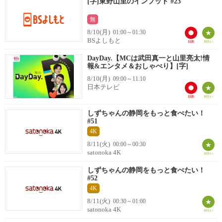
[字]東野山里のインプット #23
無
8/10(月)
01:00～01:30
BSよしもと
DayDay.【MCは武田真一と山里亮太!情
報&エンタメ＆おしゃべり】[字]
8/10(月)
09:00～11:10
日本テレビ
しずちゃんの静岡をもっと食べたい！
#51
4K
8/11(火)
00:00～00:30
satonoka 4K
しずちゃんの静岡をもっと食べたい！
#52
4K
8/11(火)
00:30～01:00
satonoka 4K