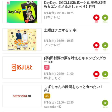
DayDay.【MCは武田真一と山里亮太!情
報&エンタメ＆おしゃべり】[字]
8/14(金)
09:00～10:25
日本テレビ
土曜はナニする!?[字]
8/15(土)
08:30～10:25
フジテレビ
[字]田村淳の夢を叶えるキャンピングカ
ー #31
無
8/15(土)
20:30～21:00
BSよしもと
しずちゃんの静岡をもっと食べたい！
#54
4K
8/16(日)
22:00～22:30
satonoka 4K