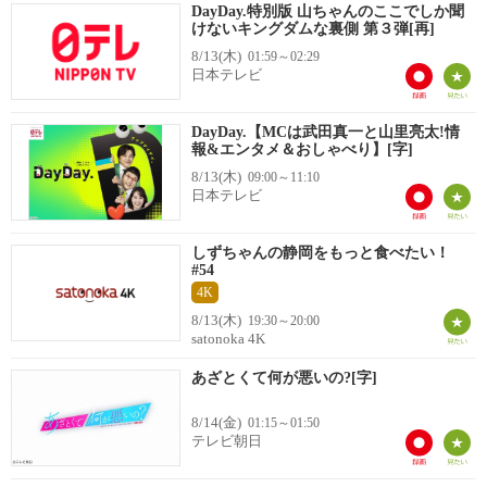
DayDay.特別版 山ちゃんのここでしか聞
けないキングダムな裏側 第３弾[再]
8/13(木)
01:59～02:29
日本テレビ
DayDay.【MCは武田真一と山里亮太!情
報&エンタメ＆おしゃべり】[字]
8/13(木)
09:00～11:10
日本テレビ
しずちゃんの静岡をもっと食べたい！
#54
4K
8/13(木)
19:30～20:00
satonoka 4K
あざとくて何が悪いの?[字]
8/14(金)
01:15～01:50
テレビ朝日