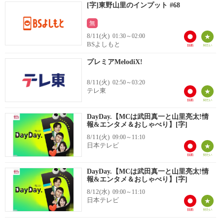
[字]東野山里のインプット #68
無
8/11(火)
01:30～02:00
BSよしもと
プレミアMelodiX!
8/11(火)
02:50～03:20
テレ東
DayDay.【MCは武田真一と山里亮太!情
報&エンタメ＆おしゃべり】[字]
8/11(火)
09:00～11:10
日本テレビ
DayDay.【MCは武田真一と山里亮太!情
報&エンタメ＆おしゃべり】[字]
8/12(水)
09:00～11:10
日本テレビ