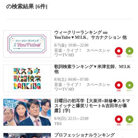
の検索結果
[6件]
ウィークリーランキング on
YouTube▼M!LK、サカナクション 他
8/7(金)
19:00～22:00
音楽・ライブ！ スペースシャ
ワーTV HD
歌詞検索ランキング▼米津玄師、M!LK
他
8/8(土)
04:00～07:00
音楽・ライブ！ スペースシャ
ワーTV HD
日曜日の初耳学【大泉洋×林修◆スキマ
スイッチと爆笑リモート&吉田羊が暴
露】[字]
8/9(日)
22:15～23:09
TBS
プロフェッショナルランキング