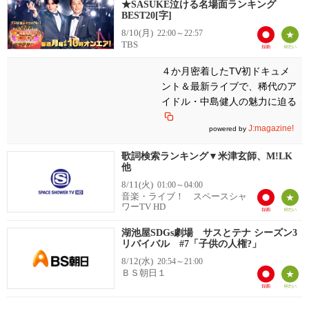
★SASUKE泣ける名場面ランキング
BEST20[字]
8/10(月)
22:00～22:57
TBS
４か月密着したTV初ドキュメ
ント＆最新ライブで、稀代のア
イドル・中島健人の魅力に迫る
J:magazine!
powered by
歌詞検索ランキング▼米津玄師、M!LK
他
8/11(火)
01:00～04:00
音楽・ライブ！ スペースシャ
ワーTV HD
湖池屋SDGs劇場 サスとテナ シーズン3
リバイバル #7「子供の人権?」
8/12(水)
20:54～21:00
ＢＳ朝日１