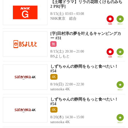
【土曜ドラマ】リラの花咲くけものみち
2 PR[字]
8/15(土)
03:03～03:08
NHK東京 総合
[字]田村淳の夢を叶えるキャンピングカ
ー #31
無
8/15(土)
20:30～21:00
BSよしもと
しずちゃんの静岡をもっと食べたい！
#54
4K
8/16(日)
22:00～22:30
satonoka 4K
しずちゃんの静岡をもっと食べたい！
#54
4K
8/20(木)
14:30～15:00
satonoka 4K