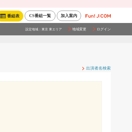
CS番組一覧
加入案内
番組表
地域変更
ログイン
設定地域：
東京 東エリア
出演者名検索