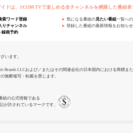
組ガイドは、J:COM TVで楽しめる全チャンネルを網羅した番組
検索ワード登録
気になる番組の
見たい番組
一覧への
入りチャンネル
登録した番組の最新情報をお知らせ
ト録画予約
ございます。
iVo Brands LLCおよび／またはその関連会社の日本国内における商標
材の無断複写・転載を禁じます。
、テレビ番組の公式情報である
スにのみ表記が許されているマークです。