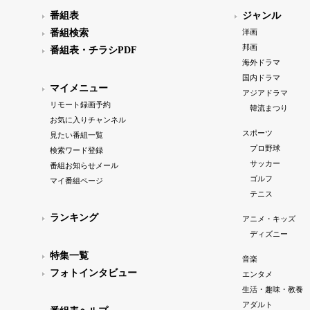
番組表
ジャンル
番組検索
洋画
邦画
番組表・チラシPDF
海外ドラマ
国内ドラマ
マイメニュー
アジアドラマ
リモート録画予約
韓流まつり
お気に入りチャンネル
スポーツ
見たい番組一覧
プロ野球
検索ワード登録
サッカー
番組お知らせメール
ゴルフ
マイ番組ページ
テニス
ランキング
アニメ・キッズ
ディズニー
特集一覧
音楽
フォトインタビュー
エンタメ
生活・趣味・教養
アダルト