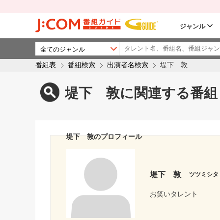
ジャンル
番組表
番組検索
出演者名検索
堤下 敦
堤下 敦に関連する番組
堤下 敦のプロフィール
堤下 敦
ツツミシタ
お笑いタレント