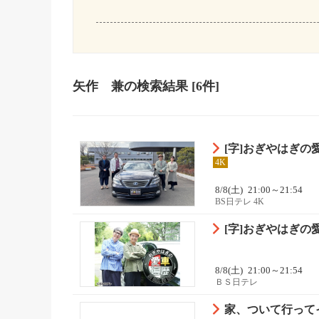
矢作 兼
の検索結果
[6件]
[字]おぎやはぎ
4K
8/8(土)
21:00～21:54
BS日テレ 4K
[字]おぎやはぎ
8/8(土)
21:00～21:54
ＢＳ日テレ
家、ついて行って