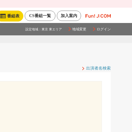
CS番組一覧
加入案内
番組表
地域変更
ログイン
設定地域：
東京 東エリア
出演者名検索