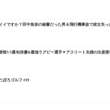
イイですか？田中角栄の秘書だった男＆飛行機事故で彼女失った
曽根VS最旬俳優&最強ラグビー選手▼アスリート夫婦の出産密着
ぼろゴルフ #19