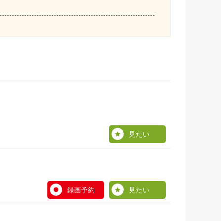
見たい
録画予約
見たい