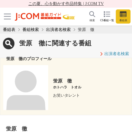
この夏、心を動かす作品特集 | J:COM TV
検索
CS番組一覧
番組表
番組表
番組検索
出演者名検索
蛍原 徹
蛍原 徹に関連する番組
出演者名検索
蛍原 徹のプロフィール
蛍原 徹
ホトハラ トオル
お笑いタレント
蛍原 徹