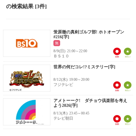
の検索結果
[3件]
蛍原徹の真剣ゴルフ部! ホトオープン
#216[字]
無
8/9(日)
21:00～22:00
ＢＳ１０
世界の何だコレ!?ミステリー[字]
8/12(水)
19:00～20:00
フジテレビ
アメトーーク! ダチョウ倶楽部を考え
よう2026[字]
8/13(木)
23:45～00:45
テレビ朝日