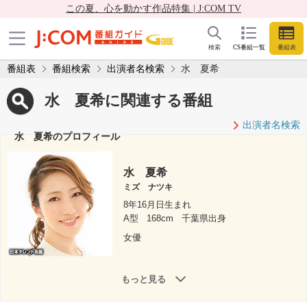
この夏、心を動かす作品特集 | J:COM TV
検索
CS番組一覧
番組表
番組表
番組検索
出演者名検索
水 夏希
水 夏希に関連する番組
出演者名検索
水 夏希のプロフィール
水 夏希
ミズ ナツキ
8年16月日生まれ
A型
168cm
千葉県出身
女優
もっと見る