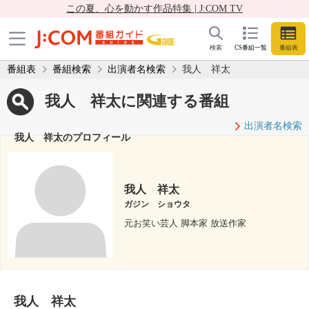
この夏、心を動かす作品特集 | J:COM TV
検索
CS番組一覧
番組表
番組表
番組検索
出演者名検索
我人 祥太
我人 祥太に関連する番組
出演者名検索
我人 祥太のプロフィール
我人 祥太
ガジン ショウタ
元お笑い芸人 脚本家 放送作家
我人 祥太