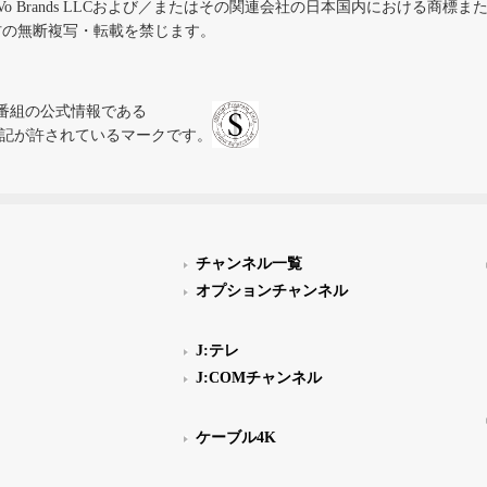
iVo Brands LLCおよび／またはその関連会社の日本国内における商標
材の無断複写・転載を禁じます。
、テレビ番組の公式情報である
スにのみ表記が許されているマークです。
チャンネル一覧
オプションチャンネル
J:テレ
J:COMチャンネル
ケーブル4K