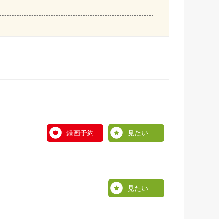
録画予約
見たい
見たい