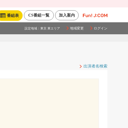
CS番組一覧
加入案内
番組表
地域変更
ログイン
設定地域：
東京 東エリア
出演者名検索