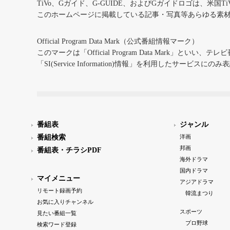
TiVo、Gガイド、G-GUIDE、およびGガイドロゴは、米国T
このホームページに掲載している記事・写真等あらゆる素
Official Program Data Mark（公式番組情報マーク）
このマークは「Official Program Data Mark」といい
「SI(Service Information)情報」を利用したサービ
番組表
ジャンル
番組検索
洋画
邦画
番組表・チラシPDF
海外ドラマ
国内ドラマ
マイメニュー
アジアドラマ
リモート録画予約
韓流まつり
お気に入りチャンネル
スポーツ
見たい番組一覧
プロ野球
検索ワード登録