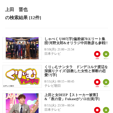
上田 晋也
の検索結果
[12件]
しゃべくり007[字]偏差値70エリート集
団!河野太郎&オリラジ中田敦彦も参戦!!
8/10(月)
21:00～21:54
日本テレビ
くりぃむナンタラ ドンデコルテ渡辺を
深掘りクイズ!説教した女性と禁断の恋
愛!?[字]
8/11(火)
00:15～00:45
テレビ朝日
上田と女DEEP【ストーカー被害】
&「夜の音」Fukaseがソロ出演[字]
8/11(火)
23:59～00:54
日本テレビ