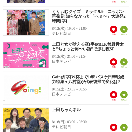
くりぃむクイズ ミラクル9 ニッポン
再発見!知らなかった「へぇ〜」大連発2
時間[字]
8/12(水)
19:00～21:00
テレビ朝日
上田と女が吠える夜[字]M!LK曽野舜太
と”ちょっと怖〜い話”で涼む夜SP
8/12(水)
21:00～21:54
日本テレビ
Going![字]W杯まで1年!バスケ日韓戦総
力特集▼八村塁が代表復帰で変化は?
8/15(土)
23:55～00:55
日本テレビ
上田ちゃんネル
8/16(日)
03:00～03:30
テレビ朝日