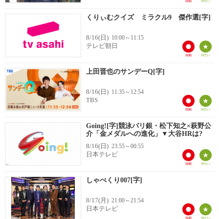
くりぃむクイズ ミラクル9 傑作選[字]
8/16(日)
10:00～11:15
テレビ朝日
上田晋也のサンデーQ[字]
8/16(日)
11:35～12:54
TBS
Going![字]競泳パリ銀・松下知之×萩野公
介「金メダルへの進化」▼大谷HRは?
8/16(日)
23:55～00:55
日本テレビ
しゃべくり007[字]
8/17(月)
21:00～21:54
日本テレビ