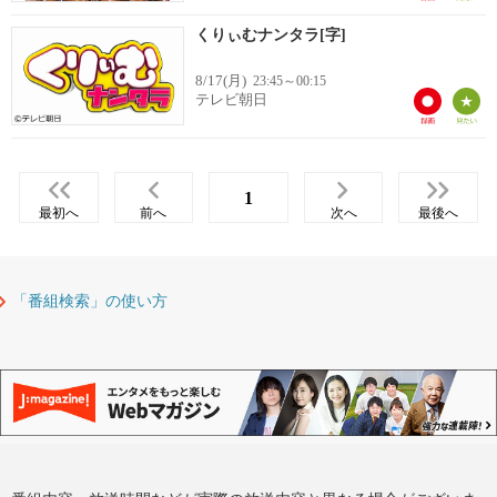
くりぃむナンタラ[字]
8/17(月)
23:45～00:15
テレビ朝日
1
最初へ
前へ
次へ
最後へ
「番組検索」の使い方