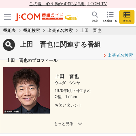
この夏、心を動かす作品特集 | J:COM TV
検索
CS番組一覧
番組表
番組表
番組検索
出演者名検索
上田 晋也
上田 晋也に関連する番組
出演者名検索
上田 晋也のプロフィール
上田 晋也
ウエダ シンヤ
1970年5月7日生まれ
O型
172cm
お笑いタレント
もっと見る