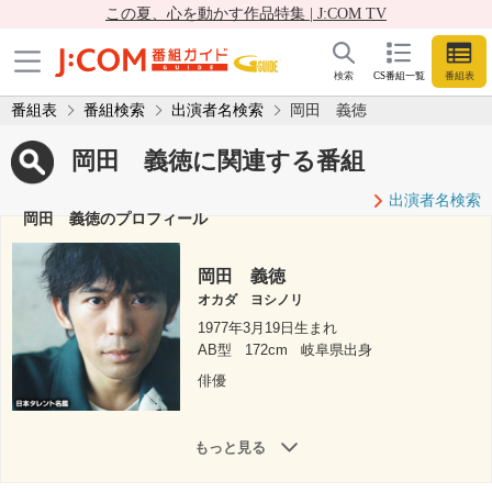
この夏、心を動かす作品特集 | J:COM TV
検索
CS番組一覧
番組表
番組表
番組検索
出演者名検索
岡田 義徳
岡田 義徳に関連する番組
出演者名検索
岡田 義徳のプロフィール
岡田 義徳
オカダ ヨシノリ
1977年3月19日生まれ
AB型
172cm
岐阜県出身
俳優
もっと見る