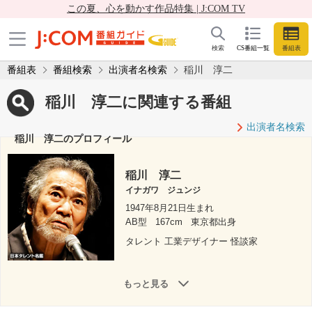
この夏、心を動かす作品特集 | J:COM TV
検索
CS番組一覧
番組表
番組表
番組検索
出演者名検索
稲川 淳二
稲川 淳二に関連する番組
出演者名検索
稲川 淳二のプロフィール
稲川 淳二
イナガワ ジュンジ
1947年8月21日生まれ
AB型
167cm
東京都出身
タレント 工業デザイナー 怪談家
もっと見る