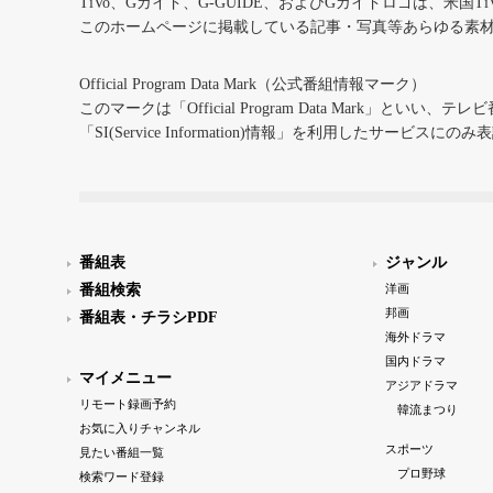
TiVo、Gガイド、G-GUIDE、およびGガイドロゴは、米国T
このホームページに掲載している記事・写真等あらゆる素
Official Program Data Mark（公式番組情報マーク）
このマークは「Official Program Data Mark」といい
「SI(Service Information)情報」を利用したサービ
番組表
ジャンル
番組検索
洋画
邦画
番組表・チラシPDF
海外ドラマ
国内ドラマ
マイメニュー
アジアドラマ
リモート録画予約
韓流まつり
お気に入りチャンネル
スポーツ
見たい番組一覧
プロ野球
検索ワード登録