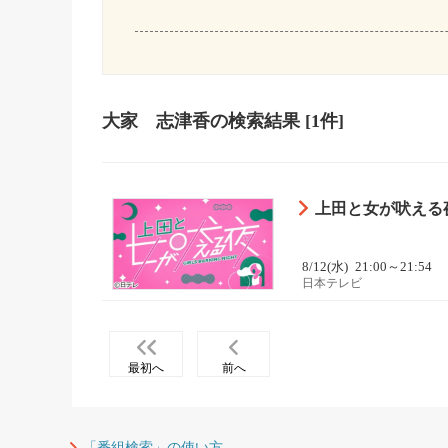
大家 志津香
の検索結果
[1件]
上田と女が吠える夜
8/12(水)
21:00～21:54
日本テレビ
最初へ
前へ
「番組検索」の使い方