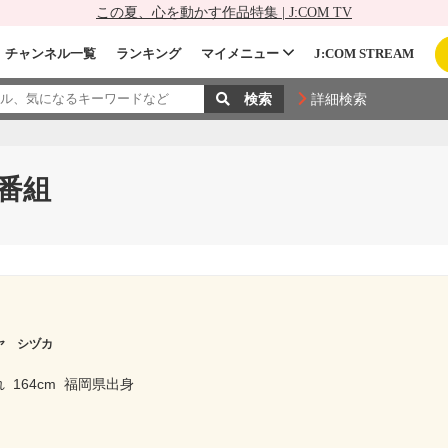
この夏、心を動かす作品特集 | J:COM TV
チャンネル一覧
ランキング
マイメニュー
J:COM STREAM
詳細検索
番組
ヤ シヅカ
れ
164cm
福岡県出身