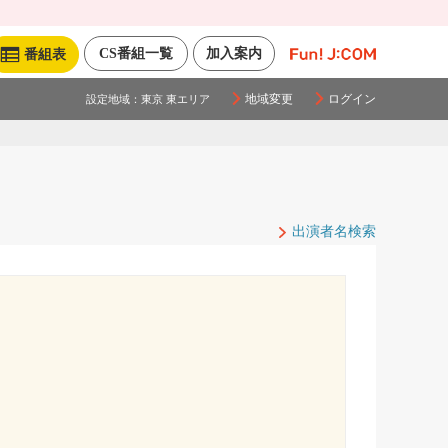
CS番組一覧
加入案内
番組表
地域変更
ログイン
設定地域：
東京 東エリア
出演者名検索