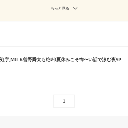
もっと見る
[字]M!LK曽野舜太も絶叫!夏休みこそ怖〜い話で涼む夜SP
1