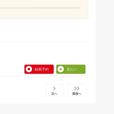
録画予約
見たい
次へ
最後へ