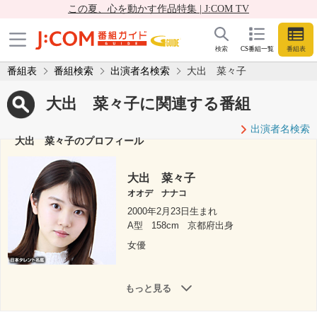
この夏、心を動かす作品特集 | J:COM TV
検索
CS番組一覧
番組表
番組表
番組検索
出演者名検索
大出 菜々子
大出 菜々子に関連する番組
出演者名検索
大出 菜々子のプロフィール
大出 菜々子
オオデ ナナコ
2000年2月23日生まれ
A型
158cm
京都府出身
女優
もっと見る