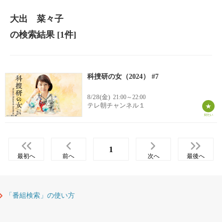
大出 菜々子
の検索結果
[1件]
科捜研の女（2024） #7
8/28(金)
21:00～22:00
テレ朝チャンネル１
1
最初へ
前へ
次へ
最後へ
「番組検索」の使い方