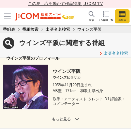
この夏、心を動かす作品特集 | J:COM TV
検索
CS番組一覧
番組表
番組表
番組検索
出演者名検索
ウインズ平阪
ウインズ平阪に関連する番組
出演者名検索
ウインズ平阪のプロフィール
ウインズ平阪
ウインズヒラサカ
1958年11月29日生まれ
AB型
171cm
和歌山県出身
歌手・アーティスト タレント DJ 評論家・
コメンテーター
もっと見る