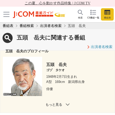
この夏、心を動かす作品特集 | J:COM TV
検索
CS番組一覧
番組表
番組表
番組検索
出演者名検索
五頭 岳夫
五頭 岳夫に関連する番組
出演者名検索
五頭 岳夫のプロフィール
五頭 岳夫
ゴヅ タケオ
1948年2月7日生まれ
A型
169cm
新潟県出身
俳優
もっと見る