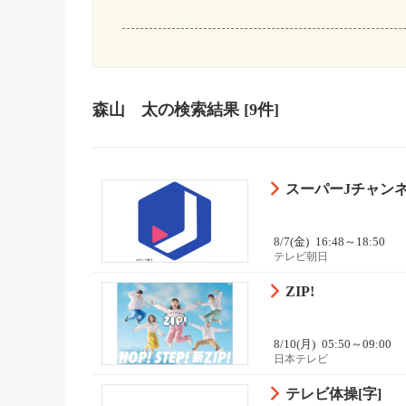
森山 太
の検索結果
[9件]
スーパーJチャン
8/7(金)
16:48～18:50
テレビ朝日
ZIP!
8/10(月)
05:50～09:00
日本テレビ
テレビ体操[字]