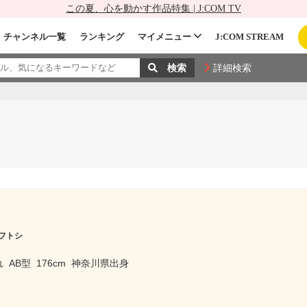
この夏、心を動かす作品特集 | J:COM TV
チャンネル一覧
ランキング
マイメニュー
J:COM STREAM
詳細検索
フトシ
れ
AB型
176cm
神奈川県出身