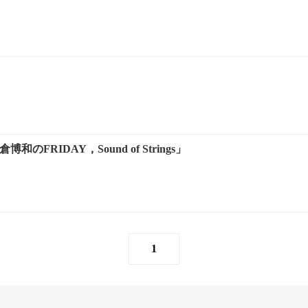
博和のFRIDAY，Sound of Strings」
1