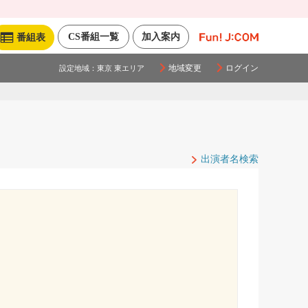
CS番組一覧
加入案内
番組表
地域変更
ログイン
設定地域：
東京 東エリア
出演者名検索