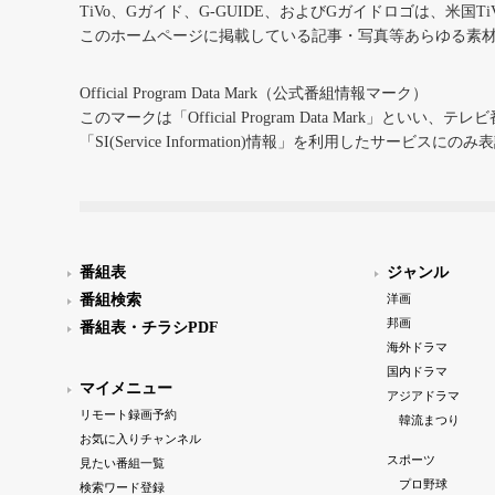
TiVo、Gガイド、G-GUIDE、およびGガイドロゴは、米国T
このホームページに掲載している記事・写真等あらゆる素
Official Program Data Mark（公式番組情報マーク）
このマークは「Official Program Data Mark」といい
「SI(Service Information)情報」を利用したサービ
番組表
ジャンル
番組検索
洋画
邦画
番組表・チラシPDF
海外ドラマ
国内ドラマ
マイメニュー
アジアドラマ
リモート録画予約
韓流まつり
お気に入りチャンネル
スポーツ
見たい番組一覧
プロ野球
検索ワード登録