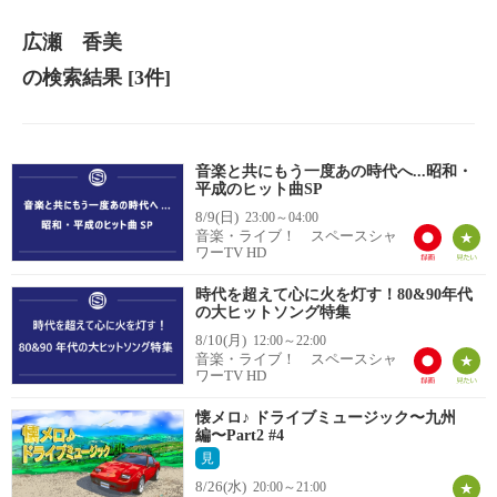
広瀬 香美
の検索結果
[3件]
音楽と共にもう一度あの時代へ...昭和・
平成のヒット曲SP
8/9(日)
23:00～04:00
音楽・ライブ！ スペースシャ
ワーTV HD
時代を超えて心に火を灯す！80&90年代
の大ヒットソング特集
8/10(月)
12:00～22:00
音楽・ライブ！ スペースシャ
ワーTV HD
懐メロ♪ ドライブミュージック〜九州
編〜Part2 #4
見
8/26(水)
20:00～21:00