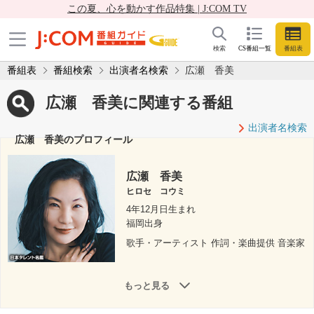
この夏、心を動かす作品特集 | J:COM TV
検索
CS番組一覧
番組表
番組表
番組検索
出演者名検索
広瀬 香美
広瀬 香美に関連する番組
出演者名検索
広瀬 香美のプロフィール
広瀬 香美
ヒロセ コウミ
4年12月日生まれ
福岡出身
歌手・アーティスト 作詞・楽曲提供 音楽家
もっと見る