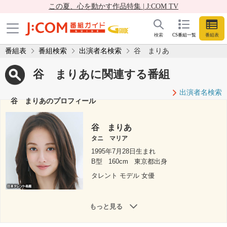
この夏、心を動かす作品特集 | J:COM TV
検索
CS番組一覧
番組表
番組表
番組検索
出演者名検索
谷 まりあ
谷 まりあに関連する番組
出演者名検索
谷 まりあのプロフィール
谷 まりあ
タニ マリア
1995年7月28日生まれ
B型
160cm
東京都出身
タレント モデル 女優
もっと見る