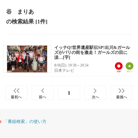
谷 まりあ
の検索結果
[1件]
イッテQ!世界遺産駅伝SP!出川&ガール
ズがパリの街を激走！ガールズの目に
涙…[字]
8/9(日)
19:58～20:54
日本テレビ
1
最初へ
前へ
次へ
最後へ
「番組検索」の使い方