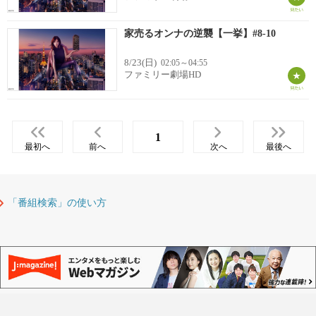
家売るオンナの逆襲【一挙】#8-10
8/23(日)
02:05～04:55
ファミリー劇場HD
1
最初へ
前へ
次へ
最後へ
「番組検索」の使い方