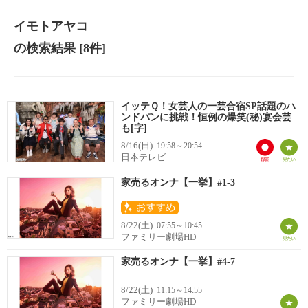
イモトアヤコ
の検索結果
[8件]
イッテＱ！女芸人の一芸合宿SP話題のハ
ンドパンに挑戦！恒例の爆笑(秘)宴会芸
も[字]
8/16(日)
19:58～20:54
日本テレビ
家売るオンナ【一挙】#1-3
8/22(土)
07:55～10:45
ファミリー劇場HD
家売るオンナ【一挙】#4-7
8/22(土)
11:15～14:55
ファミリー劇場HD