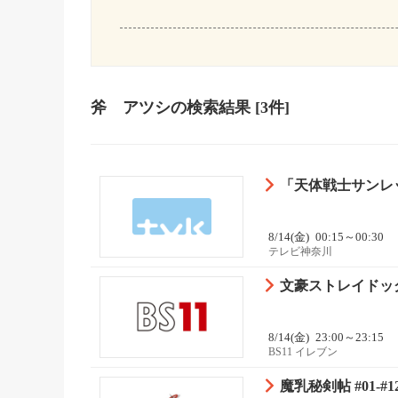
斧 アツシ
の検索結果
[3件]
「天体戦士サンレッ
8/14(金)
00:15～00:30
テレビ神奈川
文豪ストレイドッグ
8/14(金)
23:00～23:15
BS11 イレブン
魔乳秘剣帖 #01-#1