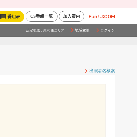
CS番組一覧
加入案内
番組表
地域変更
ログイン
設定地域：
東京 東エリア
出演者名検索