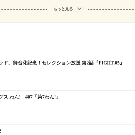
もっと見る
ド」舞台化記念！セレクション放送 第2話『FIGHT.05』
ス わん! #07「第7わん!」
2