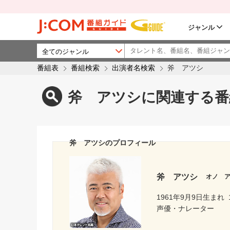
ジャンル
番組表
番組検索
出演者名検索
斧 アツシ
斧 アツシに関連する番
斧 アツシのプロフィール
斧 アツシ
オノ 
1961年9月9日生まれ
声優・ナレーター