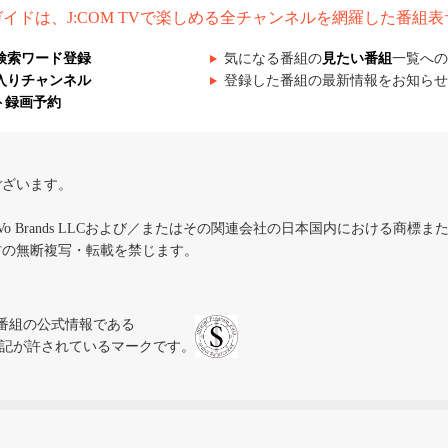
組ガイドは、J:COM TVで楽しめる全チャンネルを網羅した番組
検索ワード登録
気になる番組の
見たい番組
一覧への
入りチャンネル
登録した番組の最新情報をお知らせ
ト録画予約
ございます。
iVo Brands LLCおよび／またはその関連会社の日本国内における商標
材の無断複写・転載を禁じます。
、テレビ番組の公式情報である
スにのみ表記が許されているマークです。