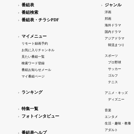
番組表
ジャンル
番組検索
洋画
邦画
番組表・チラシPDF
海外ドラマ
国内ドラマ
マイメニュー
アジアドラマ
リモート録画予約
韓流まつり
お気に入りチャンネル
スポーツ
見たい番組一覧
プロ野球
検索ワード登録
サッカー
番組お知らせメール
ゴルフ
マイ番組ページ
テニス
ランキング
アニメ・キッズ
ディズニー
特集一覧
音楽
フォトインタビュー
エンタメ
生活・趣味・教養
アダルト
番組表ヘルプ