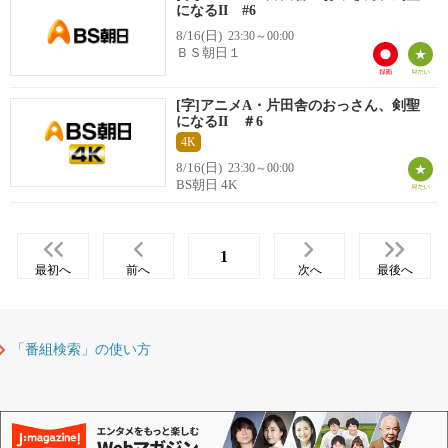
になるII #6
8/16(日)
23:30～00:00
ＢＳ朝日１
[字]アニメA・片田舎のおっさん、剣聖
になるII ＃6
4K
8/16(日)
23:30～00:00
BS朝日 4K
1
最初へ
前へ
次へ
最後へ
「番組検索」の使い方