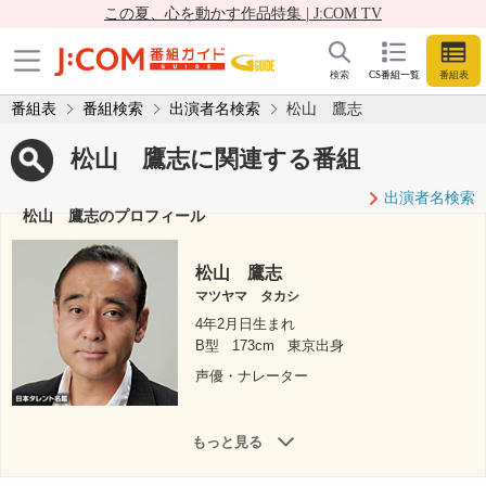
この夏、心を動かす作品特集 | J:COM TV
検索
CS番組一覧
番組表
番組表
番組検索
出演者名検索
松山 鷹志
松山 鷹志に関連する番組
出演者名検索
松山 鷹志のプロフィール
松山 鷹志
マツヤマ タカシ
4年2月日生まれ
B型
173cm
東京出身
声優・ナレーター
もっと見る