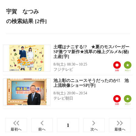
宇賀 なつみ
の検索結果
[2件]
土曜はナニする!? ★夏のモスバーガー
SP激ウマ新作★浅草の極上グルメ&(秘)
土産[字]
8/8(土)
08:30～10:25
フジテレビ
池上彰のニュースそうだったのか!! 池
上流映像ショーSP[字]
8/8(土)
20:00～20:54
テレビ朝日
1
最初へ
前へ
次へ
最後へ