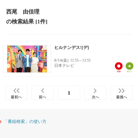
西尾 由佳理
の検索結果
[1件]
ヒルナンデス![デ]
8/14(金)
11:55～13:55
日本テレビ
1
最初へ
前へ
次へ
最後へ
「番組検索」の使い方