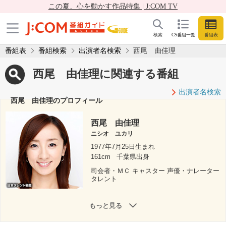
この夏、心を動かす作品特集 | J:COM TV
検索
CS番組一覧
番組表
番組表
番組検索
出演者名検索
西尾 由佳理
西尾 由佳理に関連する番組
出演者名検索
西尾 由佳理のプロフィール
西尾 由佳理
ニシオ ユカリ
1977年7月25日生まれ
161cm
千葉県出身
司会者・ＭＣ キャスター 声優・ナレーター
タレント
もっと見る