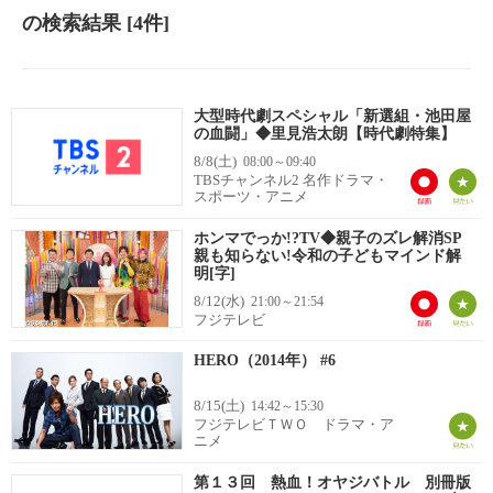
の検索結果
[4件]
大型時代劇スペシャル「新選組・池田屋
の血闘」◆里見浩太朗【時代劇特集】
8/8(土)
08:00～09:40
TBSチャンネル2 名作ドラマ・
スポーツ・アニメ
ホンマでっか!?TV◆親子のズレ解消SP
親も知らない!令和の子どもマインド解
明[字]
8/12(水)
21:00～21:54
フジテレビ
HERO（2014年） #6
8/15(土)
14:42～15:30
フジテレビＴＷＯ ドラマ・ア
ニメ
第１３回 熱血！オヤジバトル 別冊版