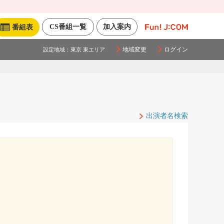
CS番組一覧
加入案内
番組表
地域変更
ログイン
設定地域：
東京 東エリア
出演者名検索