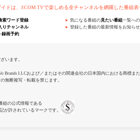
組ガイドは、J:COM TVで楽しめる全チャンネルを網羅した番組
検索ワード登録
気になる番組の
見たい番組
一覧への
入りチャンネル
登録した番組の最新情報をお知らせ
ト録画予約
ございます。
iVo Brands LLCおよび／またはその関連会社の日本国内における商標
材の無断複写・転載を禁じます。
、テレビ番組の公式情報である
スにのみ表記が許されているマークです。