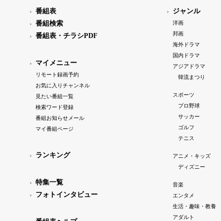
番組表
ジャンル
番組検索
洋画
邦画
番組表・チラシPDF
海外ドラマ
国内ドラマ
マイメニュー
アジアドラマ
リモート録画予約
韓流まつり
お気に入りチャンネル
スポーツ
見たい番組一覧
プロ野球
検索ワード登録
サッカー
番組お知らせメール
ゴルフ
マイ番組ページ
テニス
ランキング
アニメ・キッズ
ディズニー
特集一覧
音楽
フォトインタビュー
エンタメ
生活・趣味・教養
アダルト