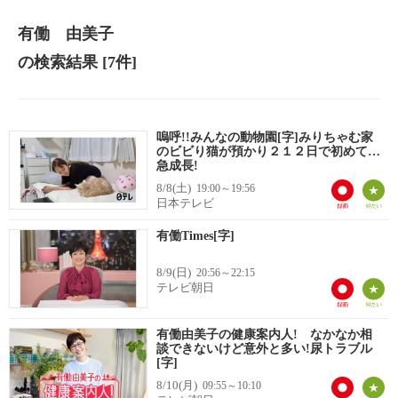
有働 由美子
の検索結果
[7件]
嗚呼!!みんなの動物園[字]みりちゃむ家
のビビり猫が預かり２１２日で初めて…
急成長!
8/8(土)
19:00～19:56
日本テレビ
有働Times[字]
8/9(日)
20:56～22:15
テレビ朝日
有働由美子の健康案内人! なかなか相
談できないけど意外と多い!尿トラブル
[字]
8/10(月)
09:55～10:10