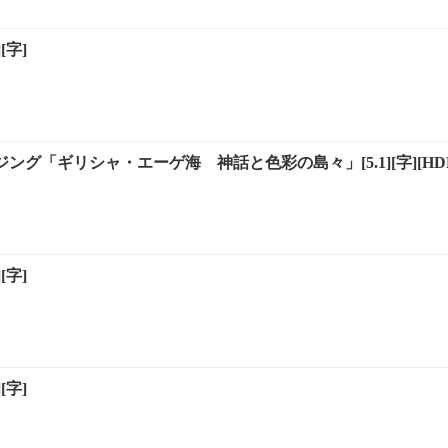
[字]
ジング「ギリシャ・エーゲ海 神話と色彩の島々」[5.1][字][HDR
[字]
[字]