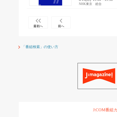
NHK東京 総合
最初へ
前へ
「番組検索」の使い方
J:COM番