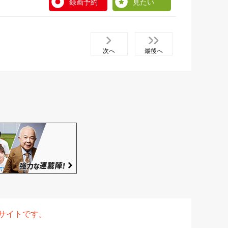
録画予約
見たい
次へ
最後へ
表サイトです。