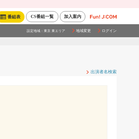
CS番組一覧
加入案内
番組表
地域変更
ログイン
設定地域：
東京 東エリア
出演者名検索