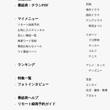
邦画
番組表・チラシPDF
海外ドラマ
国内ドラマ
マイメニュー
アジアドラマ
リモート録画予約
韓流まつり
お気に入りチャンネル
スポーツ
見たい番組一覧
プロ野球
検索ワード登録
サッカー
番組お知らせメール
ゴルフ
マイ番組ページ
テニス
ランキング
アニメ・キッズ
ディズニー
特集一覧
音楽
フォトインタビュー
エンタメ
生活・趣味・教養
アダルト
番組表ヘルプ
リモート録画予約ガイド