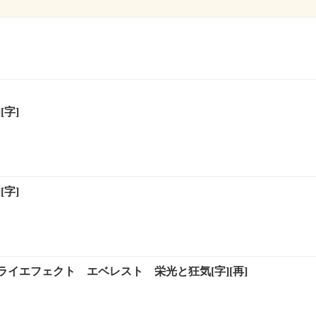
[字]
[字]
イエフェクト エベレスト 栄光と狂気[字][再]