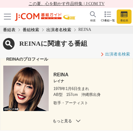
この夏、心を動かす作品特集 | J:COM TV
検索
CS番組一覧
番組表
REINA
番組表
番組検索
出演者名検索
REINAに関連する番組
出演者名検索
REINAのプロフィール
REINA
レイナ
1978年1月6日生まれ
AB型
157cm
沖縄県出身
歌手・アーティスト
もっと見る