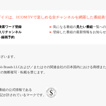
組ガイドは、J:COM TVで楽しめる全チャンネルを網羅した番組
検索ワード登録
気になる番組の
見たい番組
一覧への
入りチャンネル
登録した番組の最新情報をお知らせ
ト録画予約
ございます。
iVo Brands LLCおよび／またはその関連会社の日本国内における商標
材の無断複写・転載を禁じます。
、テレビ番組の公式情報である
スにのみ表記が許されているマークです。