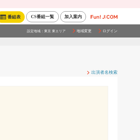
CS番組一覧
加入案内
番組表
地域変更
ログイン
設定地域：
東京 東エリア
出演者名検索