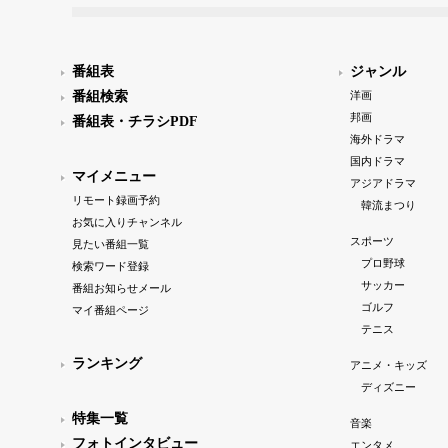
番組表
ジャンル
番組検索
洋画
邦画
番組表・チラシPDF
海外ドラマ
国内ドラマ
マイメニュー
アジアドラマ
リモート録画予約
韓流まつり
お気に入りチャンネル
スポーツ
見たい番組一覧
プロ野球
検索ワード登録
サッカー
番組お知らせメール
ゴルフ
マイ番組ページ
テニス
ランキング
アニメ・キッズ
ディズニー
特集一覧
音楽
フォトインタビュー
エンタメ