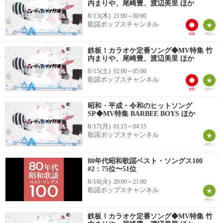
内まりや、尾崎豊、渡辺美里 ほか
8/13(木)
21:00～00:00
歌謡ポップスチャンネル
鉄板！カラオケ定番ソング◆MV特集 竹
内まりや、尾崎豊、渡辺美里 ほか
8/15(土)
02:00～05:00
歌謡ポップスチャンネル
昭和・平成・令和のヒットソング
SP◆MV特集 BARBEE BOYS ほか
8/17(月)
01:15～04:15
歌謡ポップスチャンネル
80年代昭和歌謡ベスト・ソングス100
#2：75位〜51位
8/18(火)
20:00～21:00
歌謡ポップスチャンネル
鉄板！カラオケ定番ソング◆MV特集 竹