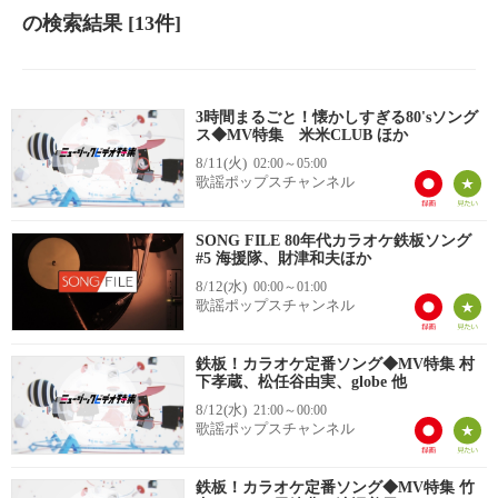
の検索結果
[13件]
3時間まるごと！懐かしすぎる80'sソング
ス◆MV特集 米米CLUB ほか
8/11(火)
02:00～05:00
歌謡ポップスチャンネル
SONG FILE 80年代カラオケ鉄板ソング
#5 海援隊、財津和夫ほか
8/12(水)
00:00～01:00
歌謡ポップスチャンネル
鉄板！カラオケ定番ソング◆MV特集 村
下孝蔵、松任谷由実、globe 他
8/12(水)
21:00～00:00
歌謡ポップスチャンネル
鉄板！カラオケ定番ソング◆MV特集 竹