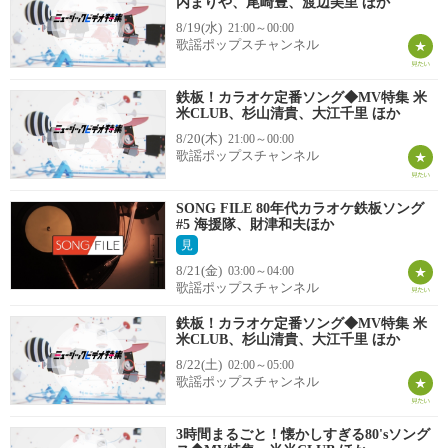
内まりや、尾崎豊、渡辺美里 ほか
8/19(水)
21:00～00:00
歌謡ポップスチャンネル
鉄板！カラオケ定番ソング◆MV特集 米
米CLUB、杉山清貴、大江千里 ほか
8/20(木)
21:00～00:00
歌謡ポップスチャンネル
SONG FILE 80年代カラオケ鉄板ソング
#5 海援隊、財津和夫ほか
見
8/21(金)
03:00～04:00
歌謡ポップスチャンネル
鉄板！カラオケ定番ソング◆MV特集 米
米CLUB、杉山清貴、大江千里 ほか
8/22(土)
02:00～05:00
歌謡ポップスチャンネル
3時間まるごと！懐かしすぎる80'sソング