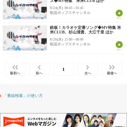
ス◆MV特集 米米CLUB ほか
8/24(月)
00:45～03:45
歌謡ポップスチャンネル
鉄板！カラオケ定番ソング◆MV特集 米
米CLUB、杉山清貴、大江千里 ほか
8/26(水)
21:00～00:00
歌謡ポップスチャンネル
1
最初へ
前へ
次へ
最後へ
「番組検索」の使い方