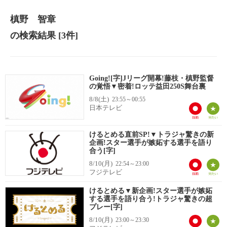
槙野 智章
の検索結果
[3件]
Going![字]Jリーグ開幕!藤枝・槙野監督
の覚悟▼密着!ロッテ益田250S舞台裏
8/8(土)
23:55～00:55
日本テレビ
けるとめる直前SP!▼トラジャ驚きの新
企画!スター選手が嫉妬する選手を語り
合う[字]
8/10(月)
22:54～23:00
フジテレビ
けるとめる▼新企画!スター選手が嫉妬
する選手を語り合う!トラジャ驚きの超
プレー[字]
8/10(月)
23:00～23:30