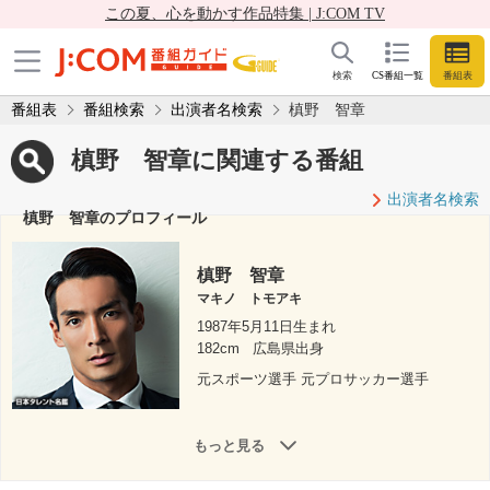
この夏、心を動かす作品特集 | J:COM TV
検索
CS番組一覧
番組表
番組表
番組検索
出演者名検索
槙野 智章
槙野 智章に関連する番組
出演者名検索
槙野 智章のプロフィール
槙野 智章
マキノ トモアキ
1987年5月11日生まれ
182cm
広島県出身
元スポーツ選手 元プロサッカー選手
もっと見る