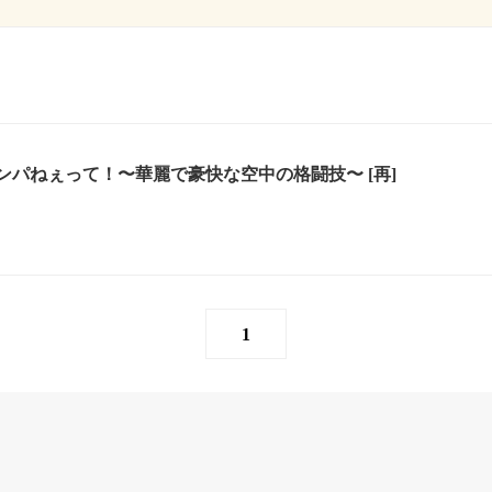
ンパねぇって！〜華麗で豪快な空中の格闘技〜 [再]
1