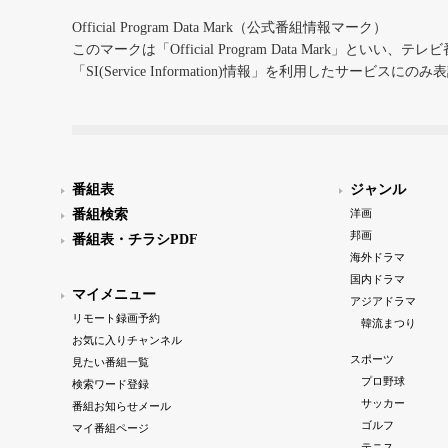
Official Program Data Mark（公式番組情報マーク）
このマークは「Official Program Data Mark」といい
「SI(Service Information)情報」を利用したサービ
番組表
ジャンル
番組検索
洋画
邦画
番組表・チラシPDF
海外ドラマ
国内ドラマ
マイメニュー
アジアドラマ
リモート録画予約
韓流まつり
お気に入りチャンネル
スポーツ
見たい番組一覧
プロ野球
検索ワード登録
サッカー
番組お知らせメール
ゴルフ
マイ番組ページ
テニス