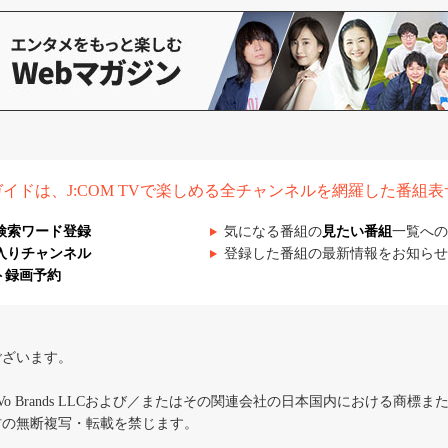
組ガイドは、J:COM TVで楽しめる全チャンネルを網羅した番組
検索ワード登録
気になる番組の
見たい番組
一覧への
入りチャンネル
登録した番組の最新情報をお知らせ
ト録画予約
ございます。
iVo Brands LLCおよび／またはその関連会社の日本国内における商標
材の無断複写・転載を禁じます。