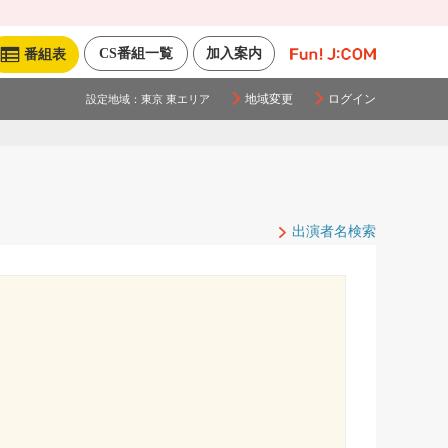
CS番組一覧
加入案内
番組表
地域変更
ログイン
設定地域：
東京 東エリア
出演者名検索