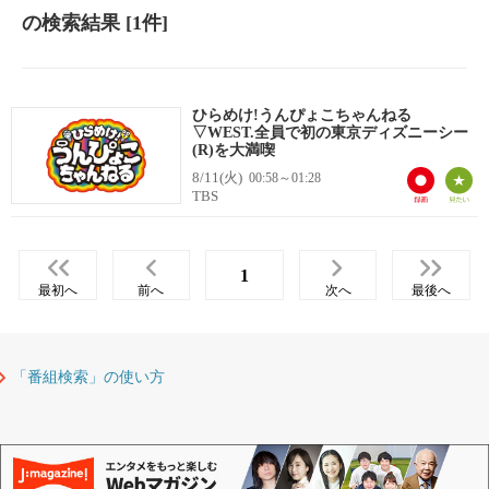
の検索結果
[1件]
ひらめけ!うんぴょこちゃんねる
▽WEST.全員で初の東京ディズニーシー
(R)を大満喫
8/11(火)
00:58～01:28
TBS
1
最初へ
前へ
次へ
最後へ
「番組検索」の使い方