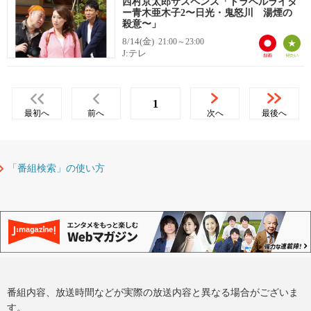
西村京太郎サスペンス「トラベルライタ
ー青木亜木子2〜日光・鬼怒川 湯煙の
殺意〜」
8/14(金)
21:00～23:00
J:テレ
1
最初へ
前へ
次へ
最後へ
「番組検索」の使い方
番組内容、放送時間などが実際の放送内容と異なる場合がございま
す。