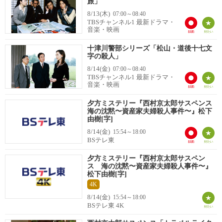
旅」
8/13(木)
07:00～08:40
TBSチャンネル1 最新ドラマ・
音楽・映画
十津川警部シリーズ「松山・道後十七文
字の殺人」
8/14(金)
07:00～08:40
TBSチャンネル1 最新ドラマ・
音楽・映画
夕方ミステリー『西村京太郎サスペンス
海の沈黙〜資産家夫婦殺人事件〜』松下
由樹[字]
8/14(金)
15:54～18:00
BSテレ東
夕方ミステリー『西村京太郎サスペン
ス 海の沈黙〜資産家夫婦殺人事件〜』
松下由樹[字]
4K
8/14(金)
15:54～18:00
BSテレ東 4K