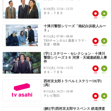
8/10(月)
13:54～15:55
ＢＳ－ＴＢＳ
十津川警部シリーズ「南紀白浜殺人ルー
ト」
8/11(火)
07:00～08:40
TBSチャンネル1 最新ドラマ・
音楽・映画
[字]ミステリー・セレクション・十津川
警部シリーズ３６ 河津・天城連続殺人事
件
8/11(火)
13:54～15:55
ＢＳ－ＴＢＳ
西村京太郎トラベルミステリー59[字]
[再]
8/11(火)
14:25～16:48
テレビ朝日
[解][字]西村京太郎サスペンス 鉄道捜査