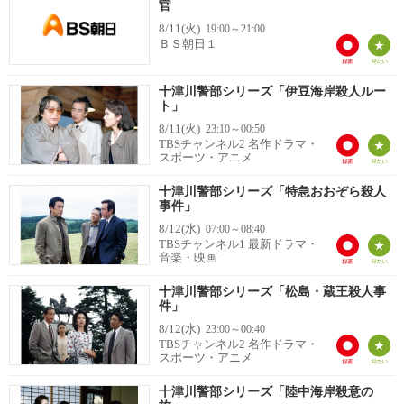
官
8/11(火)
19:00～21:00
ＢＳ朝日１
十津川警部シリーズ「伊豆海岸殺人ルー
ト」
8/11(火)
23:10～00:50
TBSチャンネル2 名作ドラマ・
スポーツ・アニメ
十津川警部シリーズ「特急おおぞら殺人
事件」
8/12(水)
07:00～08:40
TBSチャンネル1 最新ドラマ・
音楽・映画
十津川警部シリーズ「松島・蔵王殺人事
件」
8/12(水)
23:00～00:40
TBSチャンネル2 名作ドラマ・
スポーツ・アニメ
十津川警部シリーズ「陸中海岸殺意の