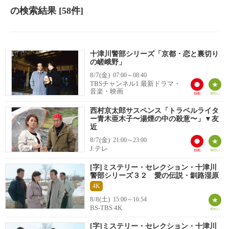
の検索結果
[58件]
十津川警部シリーズ「京都・恋と裏切り
の嵯峨野」
8/7(金)
07:00～08:40
TBSチャンネル1 最新ドラマ・
音楽・映画
西村京太郎サスペンス「トラベルライタ
ー青木亜木子〜湯煙の中の殺意〜」▼友
近
8/7(金)
21:00～23:00
J:テレ
[字]ミステリー・セレクション・十津川
警部シリーズ３２ 愛の伝説・釧路湿原
4K
8/8(土)
15:00～16:54
BS-TBS 4K
[字]ミステリー・セレクション・十津川