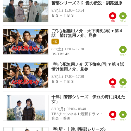
警部シリーズ３２ 愛の伝説・釧路湿原
8/8(土)
15:00～16:54
ＢＳ－ＴＢＳ
[字]心配無用ノ介 天下御免[再]▼第４
話 情け無用ノ介、見参
4K
8/8(土)
17:00～17:30
BS-TBS 4K
[字]心配無用ノ介 天下御免[再]▼第４話
情け無用ノ介、見参
8/8(土)
17:00～17:30
ＢＳ－ＴＢＳ
十津川警部シリーズ「伊豆の海に消えた
女」
8/10(月)
07:00～08:40
TBSチャンネル1 最新ドラマ・
音楽・映画
[字]新・十津川警部シリーズ6