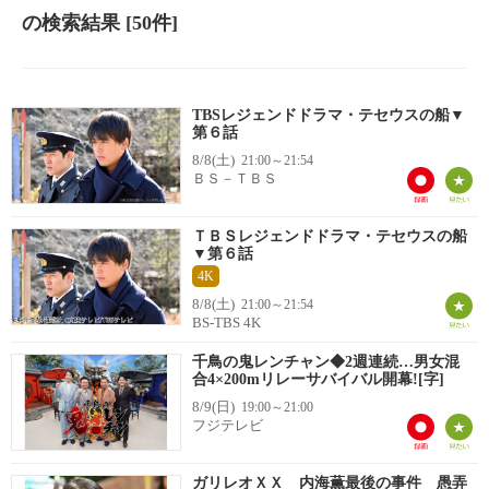
の検索結果
[50件]
TBSレジェンドドラマ・テセウスの船▼
第６話
8/8(土)
21:00～21:54
ＢＳ－ＴＢＳ
ＴＢＳレジェンドドラマ・テセウスの船
▼第６話
4K
8/8(土)
21:00～21:54
BS-TBS 4K
千鳥の鬼レンチャン◆2週連続…男女混
合4×200mリレーサバイバル開幕![字]
8/9(日)
19:00～21:00
フジテレビ
ガリレオＸＸ 内海薫最後の事件 愚弄