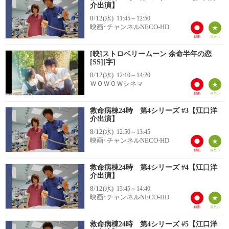
介出演】
8/12(水)
11:45～12:50
映画･チャンネルNECO-HD
[映]ストロベリームーン 余命半年の恋
[SS][字]
8/12(水)
12:10～14:20
ＷＯＷＯＷシネマ
救命病棟24時 第4シリーズ #3【江口洋
介出演】
8/12(水)
12:50～13:45
映画･チャンネルNECO-HD
救命病棟24時 第4シリーズ #4【江口洋
介出演】
8/12(水)
13:45～14:40
映画･チャンネルNECO-HD
救命病棟24時 第4シリーズ #5【江口洋