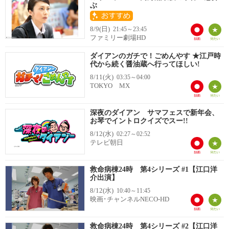
ぶ
8/9(日)
21:45～23:45
ファミリー劇場HD
ダイアンのガチで！ごめんやす ★江戸時
代から続く醤油蔵へ行ってほしい!
8/11(火)
03:35～04:00
TOKYO MX
深夜のダイアン サマフェスで新年会、
お琴でイントロクイズでスー!!
8/12(水)
02:27～02:52
テレビ朝日
救命病棟24時 第4シリーズ #1【江口洋
介出演】
8/12(水)
10:40～11:45
映画･チャンネルNECO-HD
救命病棟24時 第4シリーズ #2【江口洋