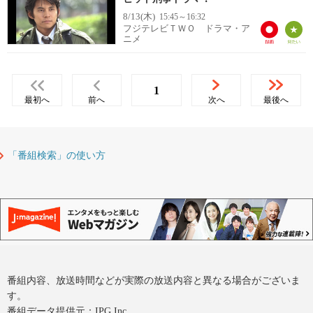
8/13(木)
15:45～16:32
フジテレビＴＷＯ ドラマ・ア
ニメ
1
最初へ
前へ
次へ
最後へ
「番組検索」の使い方
番組内容、放送時間などが実際の放送内容と異なる場合がございま
す。
番組データ提供元：IPG Inc.