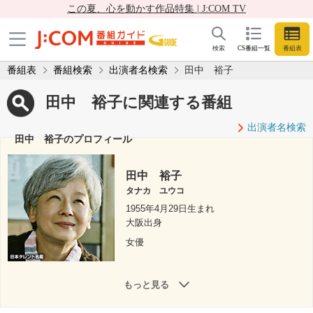
この夏、心を動かす作品特集 | J:COM TV
検索
CS番組一覧
番組表
番組表
番組検索
出演者名検索
田中 裕子
田中 裕子に関連する番組
出演者名検索
田中 裕子のプロフィール
田中 裕子
タナカ ユウコ
1955年4月29日生まれ
大阪出身
女優
もっと見る