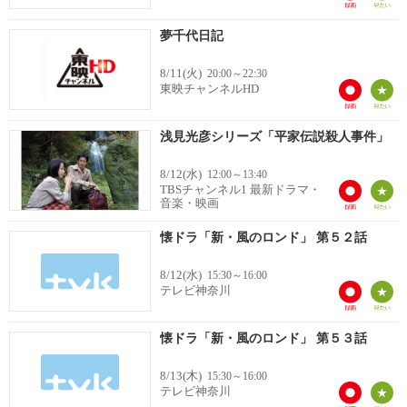
夢千代日記
8/11(火)
20:00～22:30
東映チャンネルHD
浅見光彦シリーズ「平家伝説殺人事件」
8/12(水)
12:00～13:40
TBSチャンネル1 最新ドラマ・
音楽・映画
懐ドラ「新・風のロンド」 第５２話
8/12(水)
15:30～16:00
テレビ神奈川
懐ドラ「新・風のロンド」 第５３話
8/13(木)
15:30～16:00
テレビ神奈川