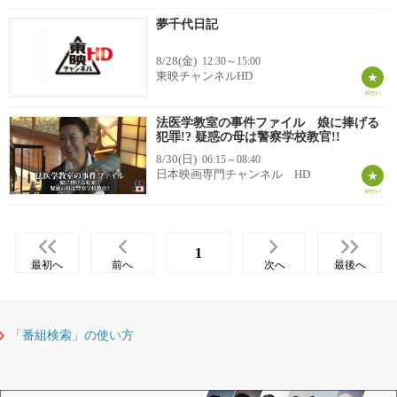
夢千代日記
8/28(金)
12:30～15:00
東映チャンネルHD
法医学教室の事件ファイル 娘に捧げる
犯罪!? 疑惑の母は警察学校教官!!
8/30(日)
06:15～08:40
日本映画専門チャンネル HD
1
最初へ
前へ
次へ
最後へ
「番組検索」の使い方