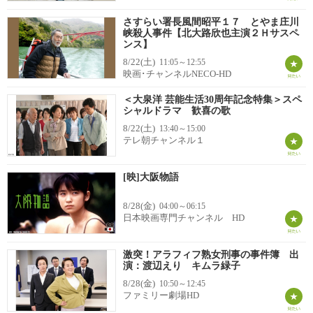
さすらい署長風間昭平１７ とやま庄川
峡殺人事件【北大路欣也主演２Ｈサスペ
ンス】
8/22(土)
11:05～12:55
映画･チャンネルNECO-HD
＜大泉洋 芸能生活30周年記念特集＞スペ
シャルドラマ 歓喜の歌
8/22(土)
13:40～15:00
テレ朝チャンネル１
[映]大阪物語
8/28(金)
04:00～06:15
日本映画専門チャンネル HD
激突！アラフィフ熟女刑事の事件簿 出
演：渡辺えり キムラ緑子
8/28(金)
10:50～12:45
ファミリー劇場HD