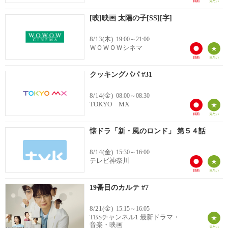
[映]映画 太陽の子[SS][字]
8/13(木)
19:00～21:00
ＷＯＷＯＷシネマ
クッキングパパ #31
8/14(金)
08:00～08:30
TOKYO MX
懐ドラ「新・風のロンド」 第５４話
8/14(金)
15:30～16:00
テレビ神奈川
19番目のカルテ #7
8/21(金)
15:15～16:05
TBSチャンネル1 最新ドラマ・
音楽・映画