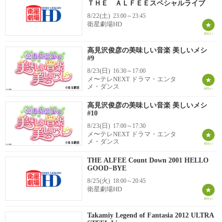
ＴＨＥ ＡＬＦＥＥスペシャルライブ
8/22(土)
23:00～23:45
衛星劇場HD
高見沢俊彦の美味しい音楽 美しいメシ
#9
8/23(日)
16:30～17:00
メ〜テレNEXT ドラマ・エンタ
メ・ダンス
高見沢俊彦の美味しい音楽 美しいメシ
#10
8/23(日)
17:00～17:30
メ〜テレNEXT ドラマ・エンタ
メ・ダンス
THE ALFEE Count Down 2001 HELLO
GOOD−BYE
8/25(火)
18:00～20:45
衛星劇場HD
Takamiy Legend of Fantasia 2012 ULTRA