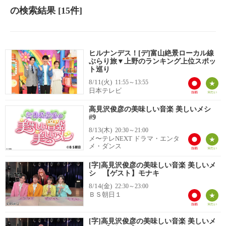
の検索結果
[15件]
ヒルナンデス！[デ]富山絶景ローカル線
ぶらり旅▼上野のランキング上位スポッ
ト巡り
8/11(火)
11:55～13:55
日本テレビ
高見沢俊彦の美味しい音楽 美しいメシ
#9
8/13(木)
20:30～21:00
メ〜テレNEXT ドラマ・エンタ
メ・ダンス
[字]高見沢俊彦の美味しい音楽 美しいメ
シ 【ゲスト】モナキ
8/14(金)
22:30～23:00
ＢＳ朝日１
[字]高見沢俊彦の美味しい音楽 美しいメ