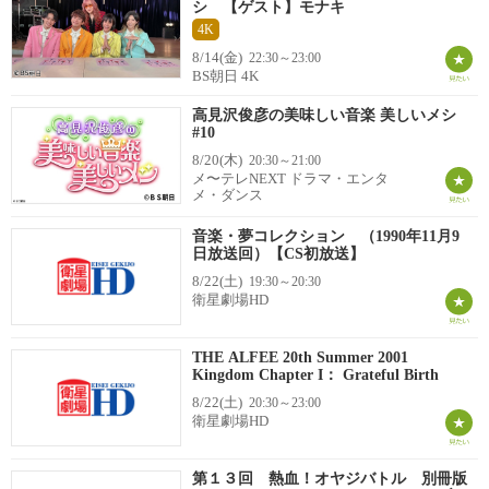
シ 【ゲスト】モナキ
4K
8/14(金)
22:30～23:00
BS朝日 4K
高見沢俊彦の美味しい音楽 美しいメシ
#10
8/20(木)
20:30～21:00
メ〜テレNEXT ドラマ・エンタ
メ・ダンス
音楽・夢コレクション （1990年11月9
日放送回）【CS初放送】
8/22(土)
19:30～20:30
衛星劇場HD
THE ALFEE 20th Summer 2001
Kingdom Chapter I： Grateful Birth
8/22(土)
20:30～23:00
衛星劇場HD
第１３回 熱血！オヤジバトル 別冊版