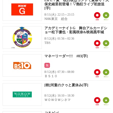
LIFE！夏 祝日夜はコントで夏祭り！久
保史緒里初登場！▽熱狂ライブ初放送
[字]
8/11(火)
22:15～23:15
NHK東京 総合
アカデミーナイトG 舞台アルカードシ
ョー松下優也・彩風咲奈&映画黒牢城
8/12(水)
01:56～02:36
TBS
マネーリーダー!!! #83[字]
無
8/12(水)
07:30～08:00
ＢＳ１０
[映]河童のクゥと夏休み[字]
8/12(水)
16:10～18:30
ＷＯＷＯＷシネマ