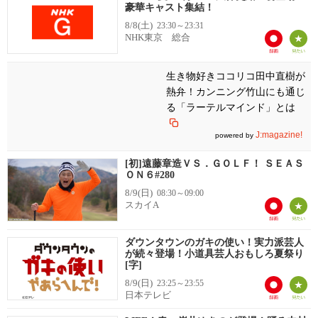
豪華キャスト集結！
8/8(土)
23:30～23:31
NHK東京 総合
生き物好きココリコ田中直樹が
熱弁！カンニング竹山にも通じ
る「ラーテルマインド」とは
J:magazine!
powered by
[初]遠藤章造ＶＳ．ＧＯＬＦ！ ＳＥＡＳ
ＯＮ６#280
8/9(日)
08:30～09:00
スカイA
ダウンタウンのガキの使い！実力派芸人
が続々登場！小道具芸人おもしろ夏祭り
[字]
8/9(日)
23:25～23:55
日本テレビ