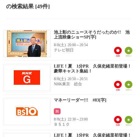
の検索結果
[49件]
池上彰のニュースそうだったのか!! 池
上流映像ショーSP[字]
8/8(土)
20:00～20:54
テレビ朝日
LIFE！夏 1分PR 久保史緒里初登場！
豪華キャスト集結！
8/8(土)
20:50～20:51
NHK東京 総合
マネーリーダー!!! #83[字]
無
8/8(土)
22:30～23:00
ＢＳ１０
LIFE！夏 1分PR 久保史緒里初登場！