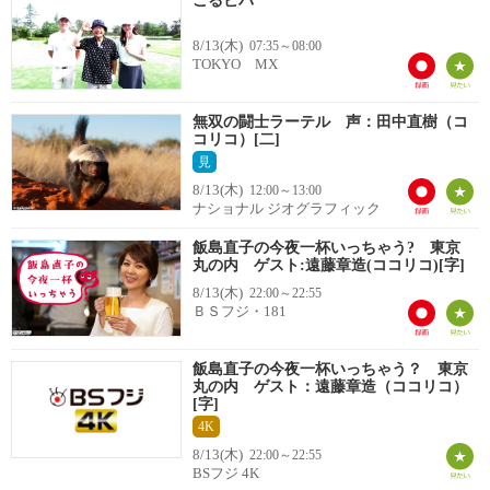
ごるビバ
8/13(木)
07:35～08:00
TOKYO MX
無双の闘士ラーテル 声：田中直樹（コ
コリコ）[二]
見
8/13(木)
12:00～13:00
ナショナル ジオグラフィック
飯島直子の今夜一杯いっちゃう? 東京
丸の内 ゲスト:遠藤章造(ココリコ)[字]
8/13(木)
22:00～22:55
ＢＳフジ・181
飯島直子の今夜一杯いっちゃう？ 東京
丸の内 ゲスト：遠藤章造（ココリコ）
[字]
4K
8/13(木)
22:00～22:55
BSフジ 4K