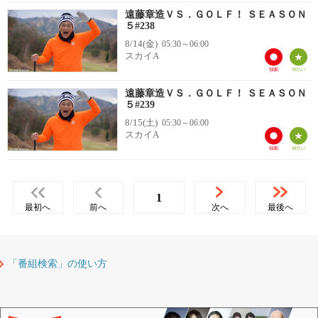
遠藤章造ＶＳ．ＧＯＬＦ！ ＳＥＡＳＯＮ
５#238
8/14(金)
05:30～06:00
スカイA
遠藤章造ＶＳ．ＧＯＬＦ！ ＳＥＡＳＯＮ
５#239
8/15(土)
05:30～06:00
スカイA
1
最初へ
前へ
次へ
最後へ
「番組検索」の使い方