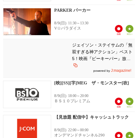
PARKER パーカー
8/9(日)
11:30～13:30
V☆パラダイス
ジェイソン・ステイサムの「無
双すぎる神アクション」ベスト
5！映画『ビーキーパー』放送
記念【連休向け厳選】
J:magazine!
powered by
[映][SS][字]MEG ザ・モンスター[吹]
8/9(日)
18:00～20:00
ＢＳ１０プレミアム
【見放題 配信中】キャッシュトラック
8/9(日)
22:00～00:00
オンデマンドチャンネル290