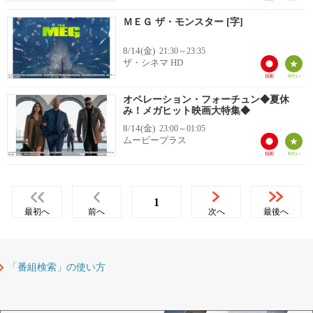
ＭＥＧ ザ・モンスター [字]
8/14(金)
21:30～23:35
ザ・シネマ HD
オペレーション・フォーチュン◆夏休
み！メガヒット映画大特集◆
8/14(金)
23:00～01:05
ムービープラス
1
最初へ
前へ
次へ
最後へ
「番組検索」の使い方