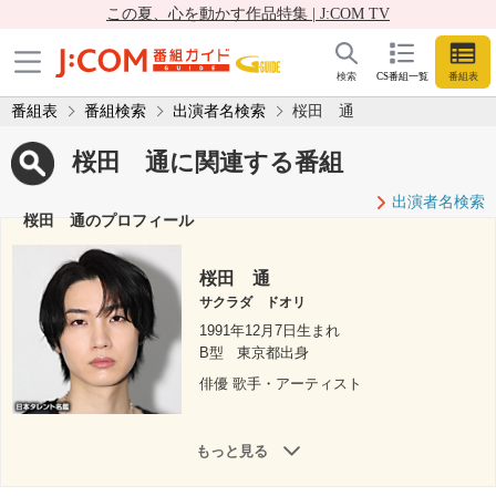
この夏、心を動かす作品特集 | J:COM TV
検索
CS番組一覧
番組表
番組表
番組検索
出演者名検索
桜田 通
桜田 通に関連する番組
出演者名検索
桜田 通のプロフィール
桜田 通
サクラダ ドオリ
1991年12月7日生まれ
B型
東京都出身
俳優 歌手・アーティスト
もっと見る