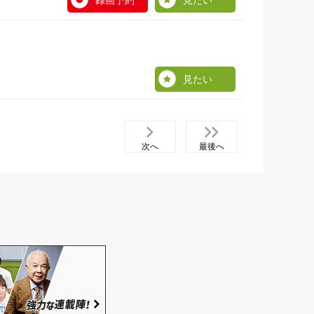
録画予約
見たい
見たい
次へ
最後へ