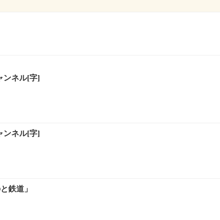
ャンネル[字]
ャンネル[字]
「のと鉄道」