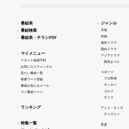
番組表
ジャンル
番組検索
洋画
邦画
番組表・チラシPDF
海外ドラマ
国内ドラマ
マイメニュー
アジアドラマ
リモート録画予約
韓流まつり
お気に入りチャンネル
スポーツ
見たい番組一覧
プロ野球
検索ワード登録
サッカー
番組お知らせメール
ゴルフ
マイ番組ページ
テニス
ランキング
アニメ・キッズ
ディズニー
特集一覧
音楽