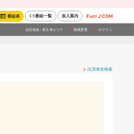
CS番組一覧
加入案内
番組表
地域変更
ログイン
設定地域：
東京 東エリア
出演者名検索