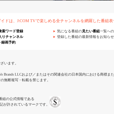
組ガイドは、J:COM TVで楽しめる全チャンネルを網羅した番組
検索ワード登録
気になる番組の
見たい番組
一覧への
入りチャンネル
登録した番組の最新情報をお知らせ
ト録画予約
ございます。
iVo Brands LLCおよび／またはその関連会社の日本国内における商標
材の無断複写・転載を禁じます。
、テレビ番組の公式情報である
スにのみ表記が許されているマークです。