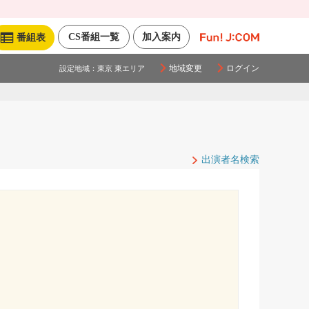
CS番組一覧
加入案内
番組表
地域変更
ログイン
設定地域：
東京 東エリア
出演者名検索