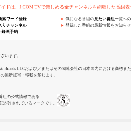
組ガイドは、J:COM TVで楽しめる全チャンネルを網羅した番組
検索ワード登録
気になる番組の
見たい番組
一覧への
入りチャンネル
登録した番組の最新情報をお知らせ
ト録画予約
ございます。
iVo Brands LLCおよび／またはその関連会社の日本国内における商標
材の無断複写・転載を禁じます。
、テレビ番組の公式情報である
スにのみ表記が許されているマークです。