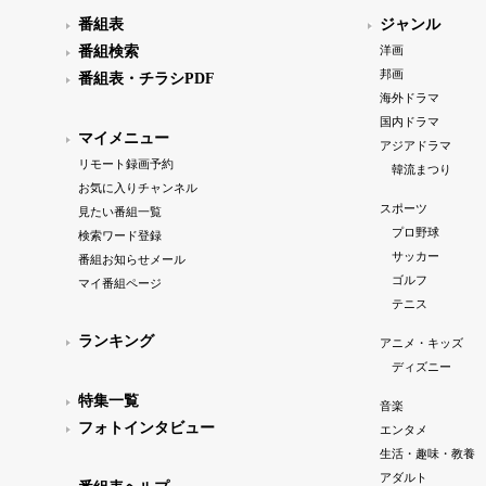
番組表
ジャンル
番組検索
洋画
邦画
番組表・チラシPDF
海外ドラマ
国内ドラマ
マイメニュー
アジアドラマ
リモート録画予約
韓流まつり
お気に入りチャンネル
スポーツ
見たい番組一覧
プロ野球
検索ワード登録
サッカー
番組お知らせメール
ゴルフ
マイ番組ページ
テニス
ランキング
アニメ・キッズ
ディズニー
特集一覧
音楽
フォトインタビュー
エンタメ
生活・趣味・教養
アダルト