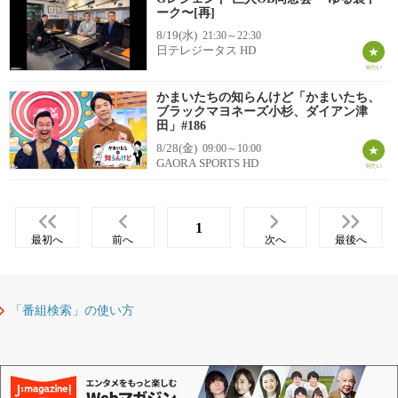
ーク〜[再]
8/19(水)
21:30～22:30
日テレジータス HD
かまいたちの知らんけど「かまいたち、
ブラックマヨネーズ小杉、ダイアン津
田」#186
8/28(金)
09:00～10:00
GAORA SPORTS HD
1
最初へ
前へ
次へ
最後へ
「番組検索」の使い方