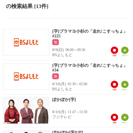
の検索結果
[13件]
[字]ブラマヨ小杉の「走れ!こすっちょ」
#225
無
8/9(日)
09:00～09:30
BSよしもと
[字]ブラマヨ小杉の「走れ!こすっちょ」
#34
無
8/10(月)
01:30～02:00
BSよしもと
ぽかぽか[字]
8/10(月)
11:47～13:50
フジテレビ
ぽかぽか[字][デ]