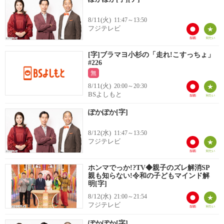
8/11(火)
11:47～13:50
フジテレビ
[字]ブラマヨ小杉の「走れ!こすっちょ」
#226
無
8/11(火)
20:00～20:30
BSよしもと
ぽかぽか[字]
8/12(水)
11:47～13:50
フジテレビ
ホンマでっか!?TV◆親子のズレ解消SP
親も知らない!令和の子どもマインド解
明[字]
8/12(水)
21:00～21:54
フジテレビ
ぽかぽか[字]