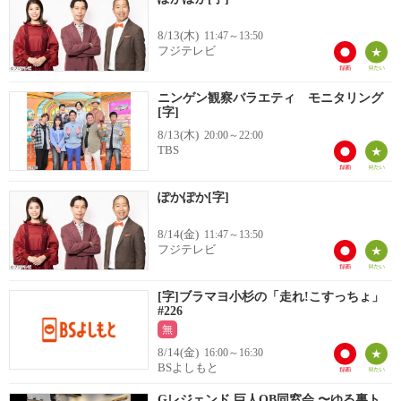
8/13(木)
11:47～13:50
フジテレビ
ニンゲン観察バラエティ モニタリング
[字]
8/13(木)
20:00～22:00
TBS
ぽかぽか[字]
8/14(金)
11:47～13:50
フジテレビ
[字]ブラマヨ小杉の「走れ!こすっちょ」
#226
無
8/14(金)
16:00～16:30
BSよしもと
Gレジェンド 巨人OB同窓会 〜ゆる裏ト